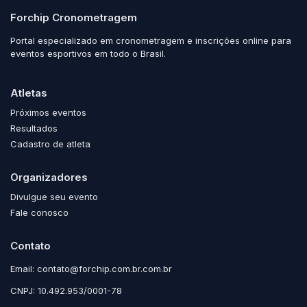
da realização do evento, sendo certo que na
Forchip Cronometragem
hipótese de cancelamento ou adiamento do
mesmo, será de responsabilidade exclusiva do
Portal especializado em cronometragem e inscrições online para
organizador o consequente reembolso, bem
eventos esportivos em todo o Brasil.
como possíveis cominações legais.
Atletas
Autorizo a utilização de meus dados cadastrais,
sabendo que meus dados cadastrais serão
Próximos eventos
respeitados.
Resultados
Cadastro de atleta
Organizadores
Divulgue seu evento
Fale conosco
Contato
Email: contato@forchip.com.br.com.br
CNPJ: 10.492.953/0001-78