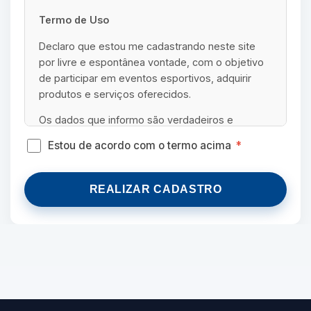
Termo de Uso
Declaro que estou me cadastrando neste site
por livre e espontânea vontade, com o objetivo
de participar em eventos esportivos, adquirir
produtos e serviços oferecidos.
Os dados que informo são verdadeiros e
assumo toda responsabilidade acerca dos
Estou de acordo com o termo acima
*
mesmos, perante a lei.
Declaro, ainda, reconhecer que os serviços e
REALIZAR CADASTRO
produtos oferecidos no site possuem uma taxa
agregada para cobrir custos, tais como
despesas bancárias, serviços do site,
conveniência de compra, entre outros.
Estou ciente que os valores relativos à minha
inscrição serão transferidos ao organizador,
podendo tal ato ocorrer antes, durante ou depois