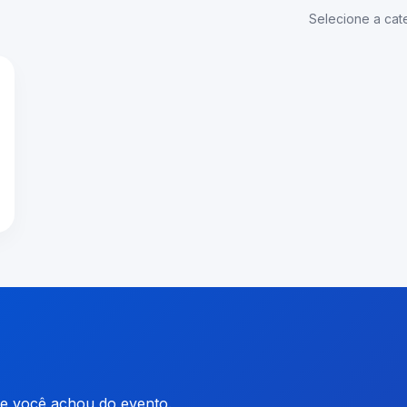
Selecione a cate
ue você achou do evento.